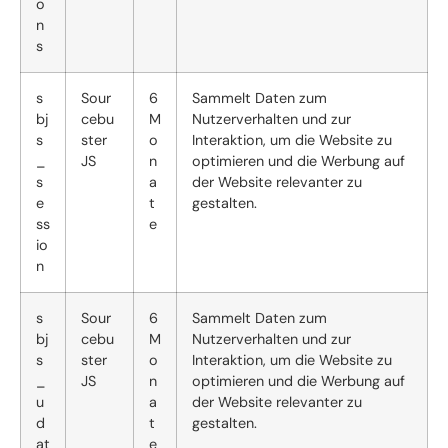
o
n
s
s
Sour
6
Sammelt Daten zum
bj
cebu
M
Nutzerverhalten und zur
s
ster
o
Interaktion, um die Website zu
_
JS
n
optimieren und die Werbung auf
s
a
der Website relevanter zu
e
t
gestalten.
ss
e
io
n
s
Sour
6
Sammelt Daten zum
bj
cebu
M
Nutzerverhalten und zur
s
ster
o
Interaktion, um die Website zu
_
JS
n
optimieren und die Werbung auf
u
a
der Website relevanter zu
d
t
gestalten.
at
e