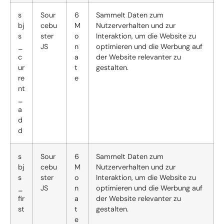
s
Sour
6
Sammelt Daten zum
bj
cebu
M
Nutzerverhalten und zur
s
ster
o
Interaktion, um die Website zu
_
JS
n
optimieren und die Werbung auf
c
a
der Website relevanter zu
ur
t
gestalten.
re
e
nt
_
a
d
d
s
Sour
6
Sammelt Daten zum
bj
cebu
M
Nutzerverhalten und zur
s
ster
o
Interaktion, um die Website zu
_
JS
n
optimieren und die Werbung auf
fir
a
der Website relevanter zu
st
t
gestalten.
e