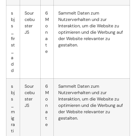
s
Sour
6
Sammelt Daten zum
bj
cebu
M
Nutzerverhalten und zur
s
ster
o
Interaktion, um die Website zu
_
JS
n
optimieren und die Werbung auf
fir
a
der Website relevanter zu
st
t
gestalten.
_
e
a
d
d
s
Sour
6
Sammelt Daten zum
bj
cebu
M
Nutzerverhalten und zur
s
ster
o
Interaktion, um die Website zu
_
JS
n
optimieren und die Werbung auf
m
a
der Website relevanter zu
ig
t
gestalten.
ra
e
ti