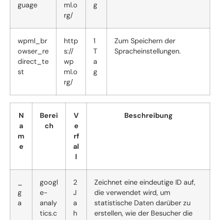
guage
ml.o
g
rg/
wpml_br
http
1
Zum Speichern der
owser_re
s://
T
Spracheinstellungen.
direct_te
wp
a
st
ml.o
g
rg/
N
Berei
V
Beschreibung
a
ch
e
m
rf
e
al
l
_
googl
2
Zeichnet eine eindeutige ID auf,
g
e-
J
die verwendet wird, um
a
analy
a
statistische Daten darüber zu
tics.c
h
erstellen, wie der Besucher die