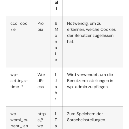
al
l
ccc_coo
Pro
6
Notwendig, um zu
kie
pia
M
erkennen, welche Cookies
o
der Benutzer zugelassen
n
hat.
a
t
e
wp-
Wor
1
Wird verwendet, um die
settings-
dPr
J
Benutzereinstellungen in
time-*
ess
a
wp-admin zu pflegen.
h
r
wp-
http
1
Zum Speichern der
wpml_cu
s://
T
Spracheinstellungen.
rrent_lan
wp
a