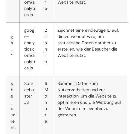
om/a
r
Website nutzt.
nalyti
e
cs.js
_
googl
2
Zeichnet eine eindeutige ID auf,
g
e-
J
die verwendet wird, um
a
analy
a
statistische Daten darüber zu
_
tics.c
h
erstellen, wie der Besucher die
*
om/a
r
Website nutzt.
nalyti
e
cs.js
s
Sour
6
Sammelt Daten zum
bj
cebu
M
Nutzerverhalten und zur
s
ster
o
Interaktion, um die Website zu
_
JS
n
optimieren und die Werbung auf
c
a
der Website relevanter zu
ur
t
gestalten.
re
e
nt