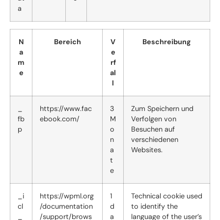
a
N
Bereich
V
Beschreibung
a
e
m
rf
e
al
l
_
https://www.fac
3
Zum Speichern und
fb
ebook.com/
M
Verfolgen von
p
o
Besuchen auf
n
verschiedenen
a
Websites.
t
e
_i
https://wpml.org
1
Technical cookie used
cl
/documentation
d
to identify the
_
/support/brows
a
language of the user’s