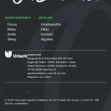
UNSER SORTIMENT
ÜBER UNS
Focus
Inhaltsstoffe
Relax
FAQs
Smile
Kontakt
Sleep
Aquilea
uriach.com
Avinguda de la Generalitat 163-167 Sant
Cugat del Vallès · 08174 · Barcelona · Spain
Uriach Germany GmbH, Arzbacher Straße
78, DE-56130 Bad Ems ©
aquileaonbalance.com/de ist eine
Webseite von Uriach.
© 2025 Copyright Aquilea OnBalance ist ein Produkt der Grupo J. Uriach S.L. Alle
Rechte vorbehalten.