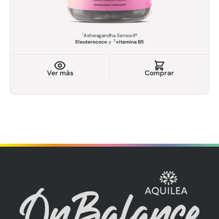
1
Ashwagandha Sensoril®
2
Eleuterococo
y
vitamina B5
Ver más
Comprar