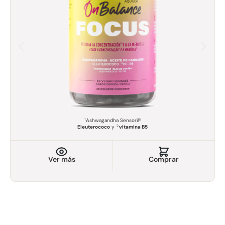
1
Ashwagandha Sensoril®
2
Eleuterococo
y
vitamina B5
Ver más
Comprar